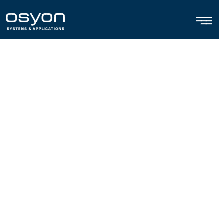
———
———
——