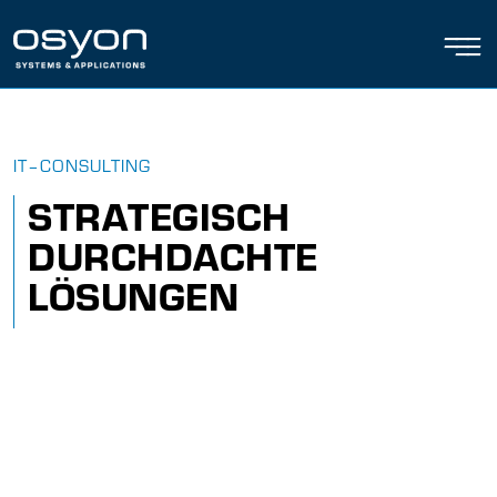
———
———
——
IT–CONSULTING
S
T
R
A
T
E
G
I
S
C
H
D
U
R
C
H
D
A
C
H
T
E
L
Ö
S
U
N
G
E
N