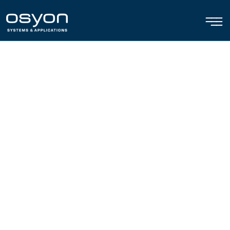
———
———
——